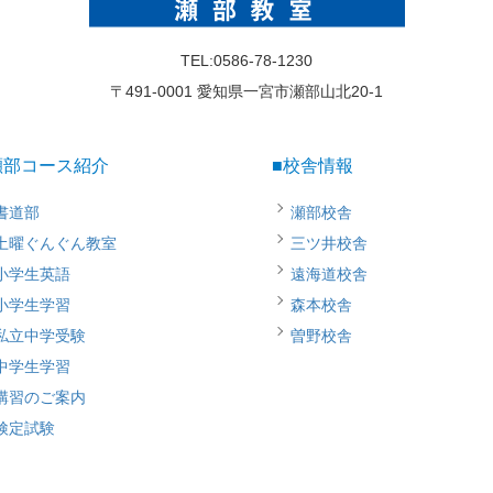
TEL:0586-78-1230
〒491-0001 愛知県一宮市瀬部山北20-1
瀬部コース紹介
■校舎情報
書道部
瀬部校舎
土曜ぐんぐん教室
三ツ井校舎
小学生英語
遠海道校舎
小学生学習
森本校舎
私立中学受験
曽野校舎
中学生学習
講習のご案内
検定試験