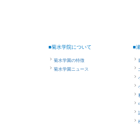
■菊水学院について
■
菊水学園の特徴
菊水学園ニュース